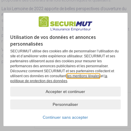
proposant des contrats à la fois économiques et qualitatifs.
La loi Lemoine de 2022 apporte de belles perspectives d’ouverture du
marché
pour les années à venir et redonne un nouvel élan à tout le
Paramétrage des cookies
secteur alternatif.
Toutefois, si cette réforme propose des avancées concrètes, elle n’est
pas pour autant déjà parvenue à traiter toutes les difficultés
Utilisation de vos données et annonces
rencontrées à ce jour, tant elles sont nombreuses et complexes.
personnalisées
Voici les
principales conclusions de notre étude
qui porte sur les
SECURIMUT utilise des cookies afin de personnaliser l’utilisation du
observations de notre portefeuille sur l’année 2021 et met en
site et d’améliorer votre expérience utilisateur. SECURIMUT et ses
perspective les dispositions de la loi Lemoine.
partenaires utiliseront aussi des cookies pour mesurer les
performances des annonces publicitaires et les personnaliser.
Téléchargez l’étude sur
Découvrez comment SECURIMUT et ses partenaires collectent et
utilisent ces données en consultant
les mentions légales
et
la
l’assurance emprunteur 2022
politique de protection des données
.
de SECURIMUT
Accepter et continuer
Personnaliser
Continuer sans accepter
Télécharger
le communiqué