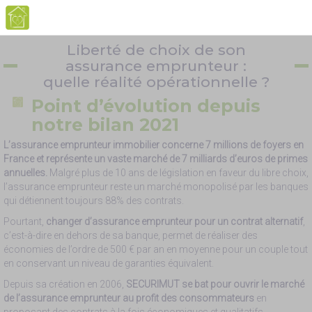
Liberté de choix de son
assurance emprunteur :
quelle réalité opérationnelle ?
Point d’évolution depuis
notre bilan 2021
L’assurance emprunteur immobilier concerne 7 millions de foyers en
France et représente un vaste marché de 7 milliards d’euros de primes
annuelles.
Malgré plus de 10 ans de législation en faveur du libre choix,
l’assurance emprunteur reste un marché monopolisé par les banques
qui détiennent toujours 88% des contrats.
Pourtant,
changer d’assurance emprunteur pour un contrat alternatif
,
c’est-à-dire en dehors de sa banque, permet de réaliser des
économies de l’ordre de 500 € par an en moyenne pour un couple tout
en conservant un niveau de garanties équivalent.
Depuis sa création en 2006,
SECURIMUT se bat pour ouvrir le marché
de l’assurance emprunteur au profit des consommateurs
en