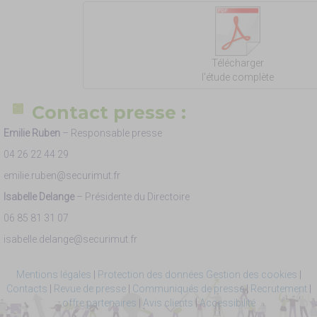
Télécharger
l'étude complète
Contact presse :
Emilie Ruben
– Responsable presse
04 26 22 44 29
emilie.ruben@securimut.fr
Isabelle Delange
– Présidente du Directoire
06 85 81 31 07
isabelle.delange@securimut.fr
Mentions légales
|
Protection des données
Gestion des cookies
|
Contacts
|
Revue de presse
|
Communiqués de presse
|
Recrutement
|
offre partenaires
|
Avis clients
|
Accessibilité