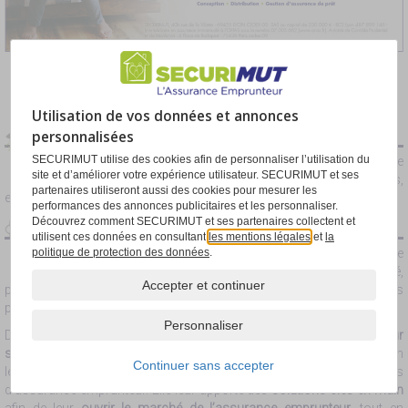
Paramétrage des cookies
Au service des grands
assureurs & distributeurs
Utilisation de vos données et annonces
Notre mission
personnalisées
SECURIMUT utilise des cookies afin de personnaliser l’utilisation du
SECURIMUT s’engage à vos côtés pour ouvrir le marché de
site et d’améliorer votre expérience utilisateur. SECURIMUT et ses
l’assurance emprunteur et redonner le choix aux propriétaires,
partenaires utiliseront aussi des cookies pour mesurer les
en leur proposant des produits qualitatifs et économiques.
performances des annonces publicitaires et les personnaliser.
Découvrez comment SECURIMUT et ses partenaires collectent et
L’expertise technique
utilisent ces données en consultant
les mentions légales
et
la
politique de protection des données
.
SECURIMUT capitalise sur son expertise en assurance
emprunteur, associée à une parfaite connaissance du marché,
Accepter et continuer
pour créer des produits de qualité, attractifs et valorisants pour ses
partenaires.
Personnaliser
Depuis son lancement,
SECURIMUT travaille en marque blanche pour
ses partenaires
assureurs et distributeurs en leur proposant, selon
Continuer sans accepter
leurs besoins, la création, la distribution et la gestion de leurs offres
d’assurance emprunteur. Elle leur apporte des
solutions clés en main