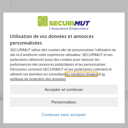
Paramétrage des cookies
Utilisation de vos données et annonces
personnalisées
SECURIMUT utilise des cookies afin de personnaliser l’utilisation du
site et d’améliorer votre expérience utilisateur. SECURIMUT et ses
partenaires utiliseront aussi des cookies pour mesurer les
performances des annonces publicitaires et les personnaliser.
Découvrez comment SECURIMUT et ses partenaires collectent et
utilisent ces données en consultant
les mentions légales
et
la
politique de protection des données
.
Mentions légales
|
Protection des données
Gestion des cookies
|
Contacts
|
Revue de presse
|
Communiqués de presse
|
Recrutement
|
Accepter et continuer
offre partenaires
|
Avis clients
|
Accessibilité
Personnaliser
Continuer sans accepter